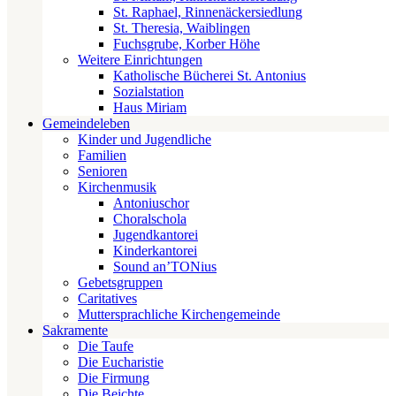
St. Raphael, Rinnenäckersiedlung
St. Theresia, Waiblingen
Fuchsgrube, Korber Höhe
Weitere Einrichtungen
Katholische Bücherei St. Antonius
Sozialstation
Haus Miriam
Gemeindeleben
Kinder und Jugendliche
Familien
Senioren
Kirchenmusik
Antoniuschor
Choralschola
Jugendkantorei
Kinderkantorei
Sound an’TONius
Gebetsgruppen
Caritatives
Muttersprachliche Kirchengemeinde
Sakramente
Die Taufe
Die Eucharistie
Die Firmung
Die Beichte