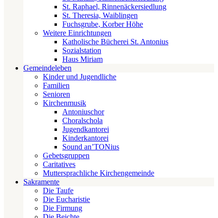
St. Raphael, Rinnenäckersiedlung
St. Theresia, Waiblingen
Fuchsgrube, Korber Höhe
Weitere Einrichtungen
Katholische Bücherei St. Antonius
Sozialstation
Haus Miriam
Gemeindeleben
Kinder und Jugendliche
Familien
Senioren
Kirchenmusik
Antoniuschor
Choralschola
Jugendkantorei
Kinderkantorei
Sound an’TONius
Gebetsgruppen
Caritatives
Muttersprachliche Kirchengemeinde
Sakramente
Die Taufe
Die Eucharistie
Die Firmung
Die Beichte