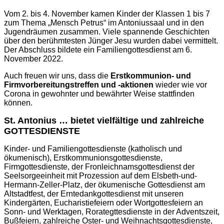
Vom 2. bis 4. November kamen Kinder der Klassen 1 bis 7
zum Thema „Mensch Petrus“ im Antoniussaal und in den
Jugendräumen zusammen. Viele spannende Geschichten
über den berühmtesten Jünger Jesu wurden dabei vermittelt.
Der Abschluss bildete ein Familiengottesdienst am 6.
November 2022.
Auch freuen wir uns, dass die
Erstkommunion- und
Firmvorbereitungstreffen und -aktionen
wieder wie vor
Corona in gewohnter und bewährter Weise stattfinden
können.
St. Antonius … bietet vielfältige und zahlreiche
GOTTESDIENSTE
Kinder- und Familiengottesdienste (katholisch und
ökumenisch), Erstkommunionsgottesdienste,
Firmgottesdienste, der Fronleichnamsgottesdienst der
Seelsorgeeinheit mit Prozession auf dem Elsbeth-und-
Hermann-Zeller-Platz, der ökumenische Gottesdienst am
Altstadtfest, der Erntedankgottesdienst mit unseren
Kindergärten, Eucharistiefeiern oder Wortgottesfeiern an
Sonn- und Werktagen, Rorategttesdienste in der Adventszeit,
Bußfeiern, zahlreiche Oster- und Weihnachtsgottesdienste,