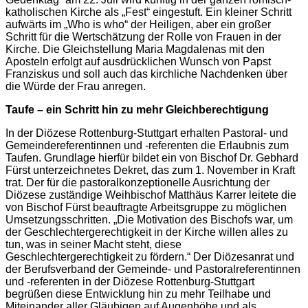
katholischen Kirche als „Fest“ eingestuft. Ein kleiner Schritt
aufwärts im „Who is who“ der Heiligen, aber ein großer
Schritt für die Wertschätzung der Rolle von Frauen in der
Kirche. Die Gleichstellung Maria Magdalenas mit den
Aposteln erfolgt auf ausdrücklichen Wunsch von Papst
Franziskus und soll auch das kirchliche Nachdenken über
die Würde der Frau anregen.
Taufe – ein Schritt hin zu mehr Gleichberechtigung
In der Diözese Rottenburg-Stuttgart erhalten Pastoral- und
Gemeindereferentinnen und -referenten die Erlaubnis zum
Taufen. Grundlage hierfür bildet ein von Bischof Dr. Gebhard
Fürst unterzeichnetes Dekret, das zum 1. November in Kraft
trat. Der für die pastoralkonzeptionelle Ausrichtung der
Diözese zuständige Weihbischof Matthäus Karrer leitete die
von Bischof Fürst beauftragte Arbeitsgruppe zu möglichen
Umsetzungsschritten. „Die Motivation des Bischofs war, um
der Geschlechtergerechtigkeit in der Kirche willen alles zu
tun, was in seiner Macht steht, diese
Geschlechtergerechtigkeit zu fördern.“ Der Diözesanrat und
der Berufsverband der Gemeinde- und Pastoralreferentinnen
und -referenten in der Diözese Rottenburg-Stuttgart
begrüßen diese Entwicklung hin zu mehr Teilhabe und
Miteinander aller Gläubigen auf Augenhöhe und als