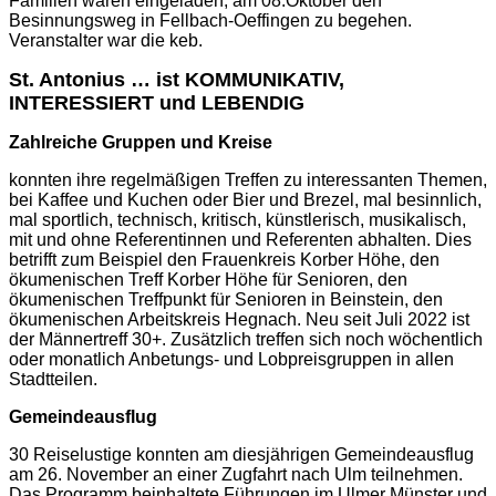
Familien waren eingeladen, am 08.Oktober den
Besinnungsweg in Fellbach-Oeffingen zu begehen.
Veranstalter war die keb.
St. Antonius … ist KOMMUNIKATIV,
INTERESSIERT und LEBENDIG
Zahlreiche Gruppen und Kreise
konnten ihre regelmäßigen Treffen zu interessanten Themen,
bei Kaffee und Kuchen oder Bier und Brezel, mal besinnlich,
mal sportlich, technisch, kritisch, künstlerisch, musikalisch,
mit und ohne Referentinnen und Referenten abhalten. Dies
betrifft zum Beispiel den Frauenkreis Korber Höhe, den
ökumenischen Treff Korber Höhe für Senioren, den
ökumenischen Treffpunkt für Senioren in Beinstein, den
ökumenischen Arbeitskreis Hegnach. Neu seit Juli 2022 ist
der Männertreff 30+. Zusätzlich treffen sich noch wöchentlich
oder monatlich Anbetungs- und Lobpreisgruppen in allen
Stadtteilen.
Gemeindeausflug
30 Reiselustige konnten am diesjährigen Gemeindeausflug
am 26. November an einer Zugfahrt nach Ulm teilnehmen.
Das Programm beinhaltete Führungen im Ulmer Münster und