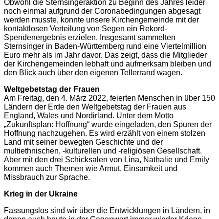
Obwohl die Sternsingeraktion zu Beginn des Jahres leider
noch einmal aufgrund der Coronabedingungen abgesagt
werden musste, konnte unsere Kirchengemeinde
mit der
kontaktlosen Verteilung von Segen
ein Rekord-
Spendenergebnis erzielen. Insgesamt sammelten
Sternsinger in Baden-Württemberg rund eine Viertelmillion
Euro mehr als im Jahr davor. Das zeigt, dass die Mitglieder
der Kirchengemeinden lebhaft und aufmerksam bleiben und
den Blick auch über den eigenen Tellerrand wagen.
Weltgebetstag der Frauen
Am Freitag, den 4. März 2022, feierten Menschen in über 150
Ländern der Erde den Weltgebetstag der Frauen aus
England, Wales und Nordirland. Unter dem Motto
„Zukunftsplan: Hoffnung“ wurde eingeladen, den Spuren der
Hoffnung nachzugehen. Es wird erzählt von einem stolzen
Land mit seiner bewegten Geschichte und der
multiethnischen, -kulturellen und -religiösen Gesellschaft.
Aber mit den drei Schicksalen von Lina, Nathalie und Emily
kommen auch Themen wie Armut, Einsamkeit und
Missbrauch zur Sprache.
Krieg in der Ukraine
Fassungslos sind wir über die Entwicklungen in Ländern, in