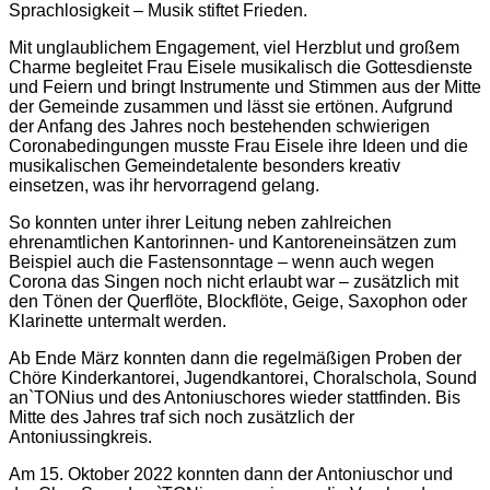
Sprachlosigkeit – Musik stiftet Frieden.
Mit unglaublichem Engagement, viel Herzblut und großem
Charme begleitet Frau Eisele musikalisch die Gottesdienste
und Feiern und bringt Instrumente und Stimmen aus der Mitte
der Gemeinde zusammen und lässt sie ertönen. Aufgrund
der Anfang des Jahres noch bestehenden schwierigen
Coronabedingungen musste Frau Eisele ihre Ideen und die
musikalischen Gemeindetalente besonders kreativ
einsetzen, was ihr hervorragend gelang.
So konnten unter ihrer Leitung neben zahlreichen
ehrenamtlichen Kantorinnen- und Kantoreneinsätzen zum
Beispiel auch die Fastensonntage – wenn auch wegen
Corona das Singen noch nicht erlaubt war – zusätzlich mit
den Tönen der Querflöte, Blockflöte, Geige, Saxophon oder
Klarinette untermalt werden.
Ab Ende März konnten dann die regelmäßigen Proben der
Chöre Kinderkantorei, Jugendkantorei, Choralschola, Sound
an`TONius und des Antoniuschores wieder stattfinden. Bis
Mitte des Jahres traf sich noch zusätzlich der
Antoniussingkreis.
Am 15. Oktober 2022 konnten dann der Antoniuschor und