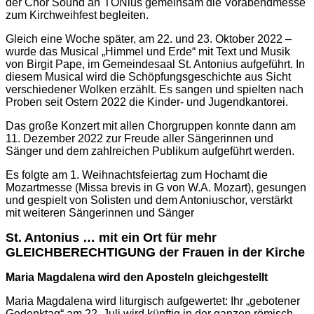
der Chor Sound an`TONius gemeinsam die Vorabendmesse
zum Kirchweihfest begleiten.
Gleich eine Woche später, am 22. und 23. Oktober 2022 –
wurde das Musical „Himmel und Erde“ mit Text und Musik
von Birgit Pape, im Gemeindesaal St. Antonius aufgeführt. In
diesem Musical wird die Schöpfungsgeschichte aus Sicht
verschiedener Wolken erzählt. Es sangen und spielten nach
Proben seit Ostern 2022 die Kinder- und Jugendkantorei.
Das große Konzert mit allen Chorgruppen konnte dann am
11. Dezember 2022 zur Freude aller Sängerinnen und
Sänger und dem zahlreichen Publikum aufgeführt werden.
Es folgte am 1. Weihnachtsfeiertag zum Hochamt die
Mozartmesse (Missa brevis in G von W.A. Mozart), gesungen
und gespielt von Solisten und dem Antoniuschor, verstärkt
mit weiteren Sängerinnen und Sänger
St. Antonius … mit ein Ort für mehr
GLEICHBERECHTIGUNG der Frauen in der Kirche
Maria Magdalena wird den Aposteln gleichgestellt
Maria Magdalena wird liturgisch aufgewertet: Ihr „gebotener
Gedenktag“ am 22. Juli wird künftig in der ganzen römisch-