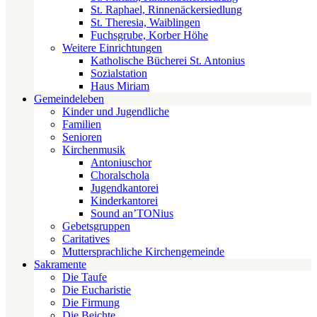
St. Raphael, Rinnenäckersiedlung
St. Theresia, Waiblingen
Fuchsgrube, Korber Höhe
Weitere Einrichtungen
Katholische Bücherei St. Antonius
Sozialstation
Haus Miriam
Gemeindeleben
Kinder und Jugendliche
Familien
Senioren
Kirchenmusik
Antoniuschor
Choralschola
Jugendkantorei
Kinderkantorei
Sound an’TONius
Gebetsgruppen
Caritatives
Muttersprachliche Kirchengemeinde
Sakramente
Die Taufe
Die Eucharistie
Die Firmung
Die Beichte