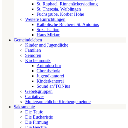
St. Raphael, Rinnenäckersiedlung
St. Theresia, Waiblingen
Fuchsgrube, Korber Höhe
Weitere Einrichtungen
Katholische Bücherei St. Antonius
Sozialstation
Haus Miriam
Gemeindeleben
Kinder und Jugendliche
Familien
Senioren
Kirchenmusik
Antoniuschor
Choralschola
Jugendkantorei
Kinderkantorei
Sound an’TONius
Gebetsgruppen
Caritatives
Muttersprachliche Kirchengemeinde
Sakramente
Die Taufe
Die Eucharistie
Die Firmung
Die Beichte