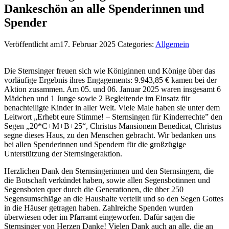
Dankeschön an alle Spenderinnen und
Spender
Veröffentlicht am17. Februar 2025
Categories:
Allgemein
Die Sternsinger freuen sich wie Königinnen und Könige über das
vorläufige Ergebnis ihres Engagements: 9.943,85 € kamen bei der
Aktion zusammen. Am 05. und 06. Januar 2025 waren insgesamt 6
Mädchen und 1 Junge sowie 2 Begleitende im Einsatz für
benachteiligte Kinder in aller Welt. Viele Male haben sie unter dem
Leitwort „Erhebt eure Stimme! – Sternsingen für Kinderrechte” den
Segen „20*C+M+B+25“, Christus Mansionem Benedicat, Christus
segne dieses Haus, zu den Menschen gebracht. Wir bedanken uns
bei allen Spenderinnen und Spendern für die großzügige
Unterstützung der Sternsingeraktion.
Herzlichen Dank den Sternsingerinnen und den Sternsingern, die
die Botschaft verkündet haben, sowie allen Segensbotinnen und
Segensboten quer durch die Generationen, die über 250
Segensumschläge an die Haushalte verteilt und so den Segen Gottes
in die Häuser getragen haben. Zahlreiche Spenden wurden
überwiesen oder im Pfarramt eingeworfen. Dafür sagen die
Sternsinger von Herzen Danke! Vielen Dank auch an alle, die an