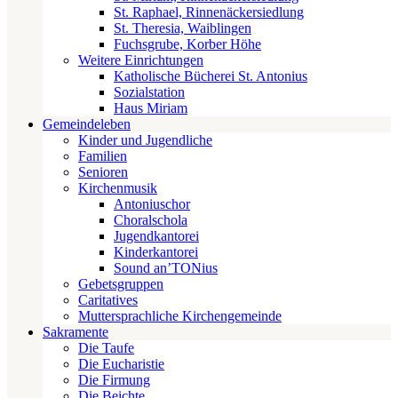
St. Raphael, Rinnenäckersiedlung
St. Theresia, Waiblingen
Fuchsgrube, Korber Höhe
Weitere Einrichtungen
Katholische Bücherei St. Antonius
Sozialstation
Haus Miriam
Gemeindeleben
Kinder und Jugendliche
Familien
Senioren
Kirchenmusik
Antoniuschor
Choralschola
Jugendkantorei
Kinderkantorei
Sound an’TONius
Gebetsgruppen
Caritatives
Muttersprachliche Kirchengemeinde
Sakramente
Die Taufe
Die Eucharistie
Die Firmung
Die Beichte