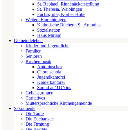
St. Raphael, Rinnenäckersiedlung
St. Theresia, Waiblingen
Fuchsgrube, Korber Höhe
Weitere Einrichtungen
Katholische Bücherei St. Antonius
Sozialstation
Haus Miriam
Gemeindeleben
Kinder und Jugendliche
Familien
Senioren
Kirchenmusik
Antoniuschor
Choralschola
Jugendkantorei
Kinderkantorei
Sound an’TONius
Gebetsgruppen
Caritatives
Muttersprachliche Kirchengemeinde
Sakramente
Die Taufe
Die Eucharistie
Die Firmung
Die Beichte