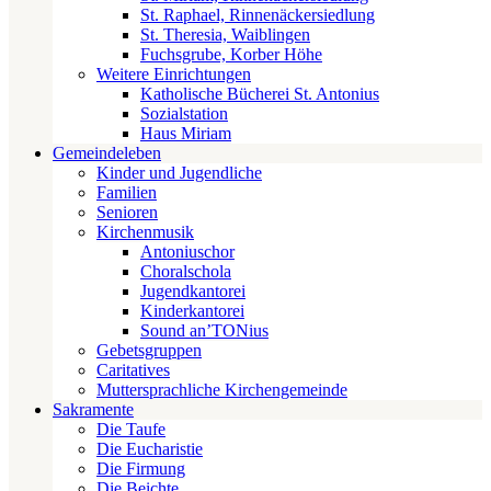
St. Raphael, Rinnenäckersiedlung
St. Theresia, Waiblingen
Fuchsgrube, Korber Höhe
Weitere Einrichtungen
Katholische Bücherei St. Antonius
Sozialstation
Haus Miriam
Gemeindeleben
Kinder und Jugendliche
Familien
Senioren
Kirchenmusik
Antoniuschor
Choralschola
Jugendkantorei
Kinderkantorei
Sound an’TONius
Gebetsgruppen
Caritatives
Muttersprachliche Kirchengemeinde
Sakramente
Die Taufe
Die Eucharistie
Die Firmung
Die Beichte