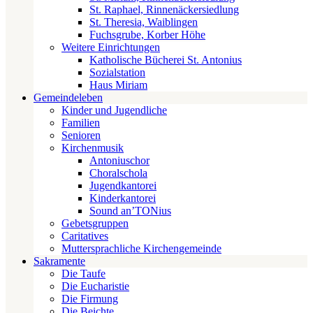
St. Raphael, Rinnenäckersiedlung
St. Theresia, Waiblingen
Fuchsgrube, Korber Höhe
Weitere Einrichtungen
Katholische Bücherei St. Antonius
Sozialstation
Haus Miriam
Gemeindeleben
Kinder und Jugendliche
Familien
Senioren
Kirchenmusik
Antoniuschor
Choralschola
Jugendkantorei
Kinderkantorei
Sound an’TONius
Gebetsgruppen
Caritatives
Muttersprachliche Kirchengemeinde
Sakramente
Die Taufe
Die Eucharistie
Die Firmung
Die Beichte