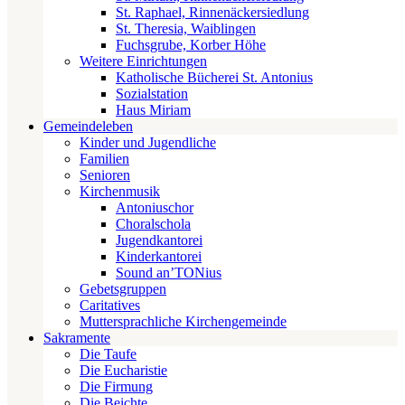
St. Raphael, Rinnenäckersiedlung
St. Theresia, Waiblingen
Fuchsgrube, Korber Höhe
Weitere Einrichtungen
Katholische Bücherei St. Antonius
Sozialstation
Haus Miriam
Gemeindeleben
Kinder und Jugendliche
Familien
Senioren
Kirchenmusik
Antoniuschor
Choralschola
Jugendkantorei
Kinderkantorei
Sound an’TONius
Gebetsgruppen
Caritatives
Muttersprachliche Kirchengemeinde
Sakramente
Die Taufe
Die Eucharistie
Die Firmung
Die Beichte