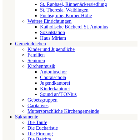
St. Raphael, Rinnenäckersiedlung
St. Theresia, Waiblingen
Fuchsgrube, Korber Höhe
Weitere Einrichtungen
Katholische Bücherei St. Antonius
Sozialstation
Haus Miriam
Gemeindeleben
Kinder und Jugendliche
Familien
Senioren
Kirchenmusik
Antoniuschor
Choralschola
Jugendkantorei
Kinderkantorei
Sound an’TONius
Gebetsgruppen
Caritatives
Muttersprachliche Kirchengemeinde
Sakramente
Die Taufe
Die Eucharistie
Die Firmung
Die Beichte