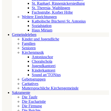
St. Raphael, Rinnenäckersiedlung
St. Theresia, Waiblingen
Fuchsgrube, Korber Höhe
Weitere Einrichtungen
Katholische Bücherei St. Antonius
Sozialstation
Haus Miriam
Gemeindeleben
Kinder und Jugendliche
Familien
Senioren
Kirchenmusik
Antoniuschor
Choralschola
Jugendkantorei
Kinderkantorei
Sound an’TONius
Gebetsgruppen
Caritatives
Muttersprachliche Kirchengemeinde
Sakramente
Die Taufe
Die Eucharistie
Die Firmung
Die Beichte